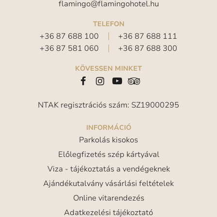
flamingo@flamingohotel.hu
TELEFON
+36 87 688 100
+36 87 688 111
+36 87 581 060
+36 87 688 300
KÖVESSEN MINKET
NTAK regisztrációs szám: SZ19000295
INFORMÁCIÓ
Parkolás kisokos
Előlegfizetés szép kártyával
Viza - tájékoztatás a vendégeknek
Ajándékutalvány vásárlási feltételek
Online vitarendezés
Adatkezelési tájékoztató