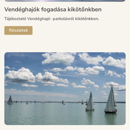
Vendéghajók fogadása kikötőnkben
Tájékoztató Vendéghajó- parkolásról kikötőnkben.
Részletek