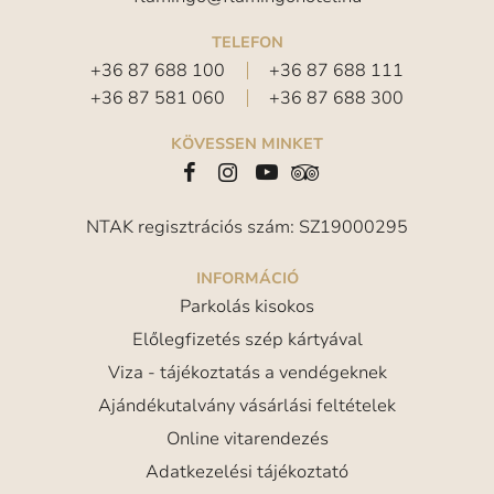
TELEFON
+36 87 688 100
+36 87 688 111
+36 87 581 060
+36 87 688 300
KÖVESSEN MINKET
NTAK regisztrációs szám: SZ19000295
INFORMÁCIÓ
Parkolás kisokos
Előlegfizetés szép kártyával
Viza - tájékoztatás a vendégeknek
Ajándékutalvány vásárlási feltételek
Online vitarendezés
Adatkezelési tájékoztató