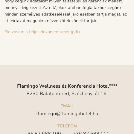
hogy cégünk adataikat milyen feltételek és garanciák mellett,
mennyi ideig kezeli. Az e tájékoztatóban foglaltakhoz cégünk
minden személyes adatkezeléssel járó esetben tartja magát, az
itt leírtakat magunkra nézve kötelezőnek tartjuk.
Elolvasom a teljes dokumentumot (pdf).
Flamingó Wellness és Konferencia Hotel****
8230 Balatonfüred, Széchenyi út 16.
EMAIL
flamingo@flamingohotel.hu
TELEFON
+36 87 688 100
+36 87 688 111