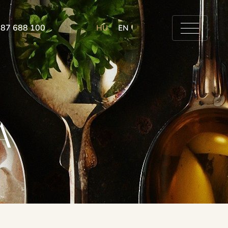
 87 688 100
HU
EN
A