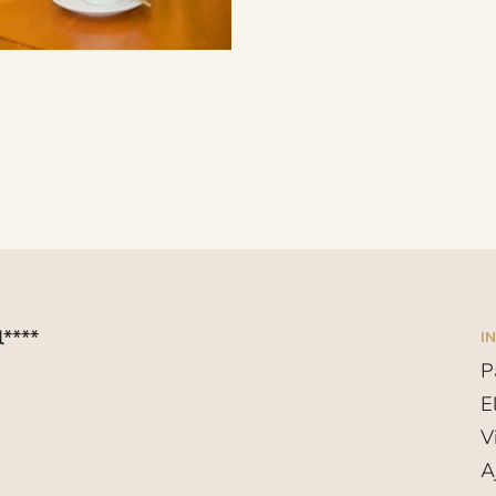
****
I
P
E
V
A