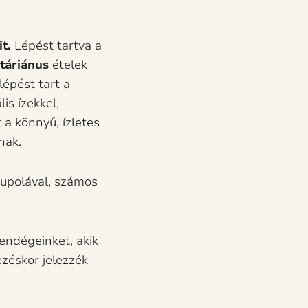
t.
Lépést tartva a
táriánus
ételek
lépést tart a
is ízekkel,
a könnyű, ízletes
nak.
kupolával, számos
endégeinket, akik
ezéskor jelezzék