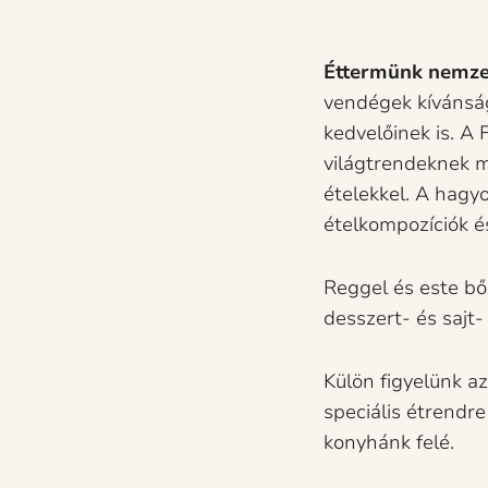
Éttermünk nemzetk
vendégek kívánság
kedvelőinek is. A
világtrendeknek me
ételekkel. A hagy
ételkompozíciók é
Reggel és este bő
desszert- és sajt-
Külön figyelünk a
speciális étrendre
konyhánk felé.