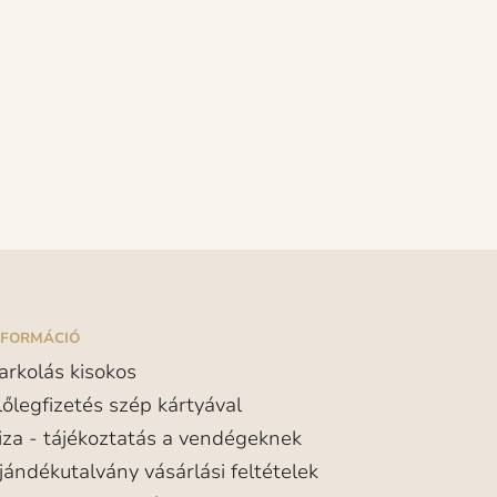
NFORMÁCIÓ
arkolás kisokos
lőlegfizetés szép kártyával
iza - tájékoztatás a vendégeknek
jándékutalvány vásárlási feltételek