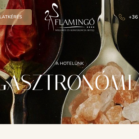
+36
LATKÉRÉS
A HOTELÜNK
GASZTRONÓMI