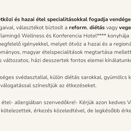
özi és hazai étel specialitásokkal fogadja vendégei
aival, választékot biztosít a
reform
,
diétás
vagy
vege
 Flamingó Wellness és Konferencia Hotel**** konyhája 
gfelelő igényekkel, melyet ötvöz a hazai és a regionál
ományos, magyar ételspecialitások megtartása mellett 
s változatos, házi desszertek fontos elemei kínálatunk
séges svédasztallal, külön diétás sarokkal, gyümölcs 
 válogatással színesítjük az étkezéseket.
z étel- allergiában szenvedőkre!- Kérjük azon kedves V
 kötelezettek, érkezés közeledtével, de legkésőbb érk