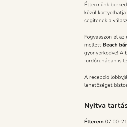
Éttermünk borkedv
közül kortyolhatj
segítenek a válas
Fogyasszon el az 
mellett
Beach bá
gyönyörködve! A b
fürdőruhában is l
A recepció lobbyj
lehetőséget biztos
Nyitva tartá
Étterem
07:00-21