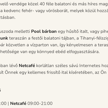
elő vendége közel 40 féle balatoni és más híres mag
a a kedvenc fehér- vagy vörösborát, melyek közül hozzá
ztásban.
uszoda melletti
Pool bárban
egy hűsítő italt, vagy pi
runk
teraszán a festői balatoni tájban, a Tihanyi-félsz
ár közvetlen a vízparton van, így kényelmesen a teras
ehetősége van egy könnyed ebéd elfogyasztására.
ában lévő
Netcafé
korlátlan széles sávú Internetes ho
ít Önnek egy kellemes frissítő ital kíséretében, az Ön
s
:00 |
Netcafé
09:00-21:00