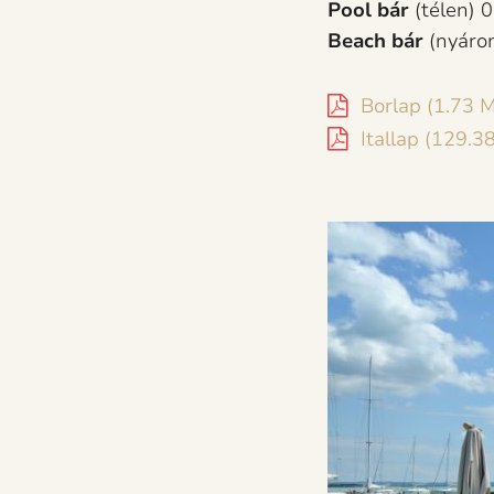
Pool bár
(télen) 
Beach bár
(nyáron
Borlap (1.73 
Itallap (129.3