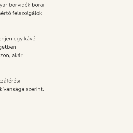
yar borvidék borai
értő felszolgálók
henjen egy kávé
igetben
zon, akár
zzáférési
 kívánsága szerint.