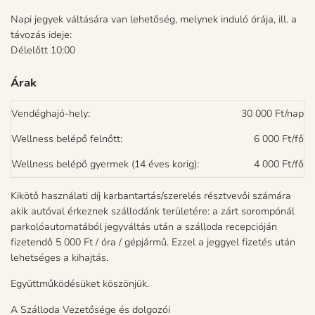
Napi jegyek váltására van lehetőség, melynek induló órája, ill. a
távozás ideje:
Délelőtt 10:00
Árak
Vendéghajó-hely:
30 000 Ft/nap
Wellness belépő felnőtt:
6 000 Ft/fő
Wellness belépő gyermek (14 éves korig):
4 000 Ft/fő
Kikötő használati díj karbantartás/szerelés résztvevői számára
akik autóval érkeznek szállodánk területére: a zárt sorompónál
parkolóautomatából jegyváltás után a szálloda recepcióján
fizetendő
5 000 Ft / óra / gépjármű
. Ezzel a jeggyel fizetés után
lehetséges a kihajtás.
Együttműködésüket köszönjük.
A Szálloda Vezetősége és dolgozói