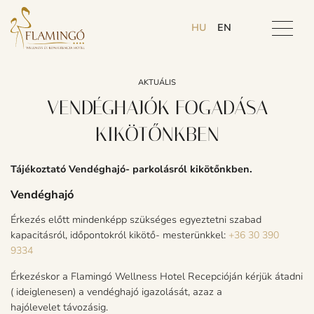
HU
EN
AKTUÁLIS
VENDÉGHAJÓK FOGADÁSA
KIKÖTŐNKBEN
Tájékoztató Vendéghajó- parkolásról kikötőnkben.
Vendéghajó
Érkezés előtt mindenképp szükséges egyeztetni szabad
kapacitásról, időpontokról kikötő- mesterünkkel:
+36 30 390
9334
Érkezéskor a Flamingó Wellness Hotel Recepcióján kérjük átadni
( ideiglenesen) a vendéghajó igazolását, azaz a
hajólevelet távozásig.