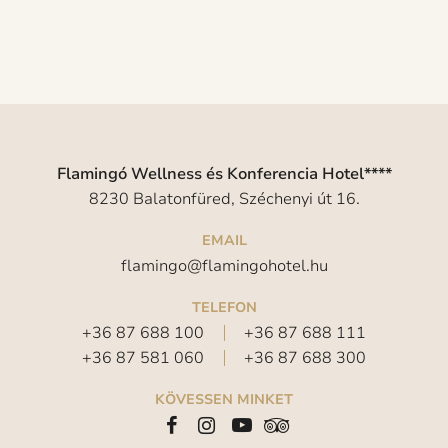
Flamingó Wellness és Konferencia Hotel****
8230 Balatonfüred, Széchenyi út 16.
EMAIL
flamingo@flamingohotel.hu
TELEFON
+36 87 688 100
+36 87 688 111
+36 87 581 060
+36 87 688 300
KÖVESSEN MINKET