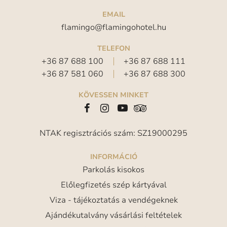
EMAIL
flamingo@flamingohotel.hu
TELEFON
+36 87 688 100
+36 87 688 111
+36 87 581 060
+36 87 688 300
KÖVESSEN MINKET
NTAK regisztrációs szám: SZ19000295
INFORMÁCIÓ
Parkolás kisokos
Előlegfizetés szép kártyával
Viza - tájékoztatás a vendégeknek
Ajándékutalvány vásárlási feltételek