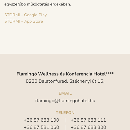
egyszerűbb működtetés érdekében.
STORMI - Google Play
STORMI - App Store
Flamingó Wellness és Konferencia Hotel****
8230 Balatonfüred, Széchenyi út 16.
EMAIL
flamingo@flamingohotel.hu
TELEFON
+36 87 688 100
+36 87 688 111
+36 87 581 060
+36 87 688 300