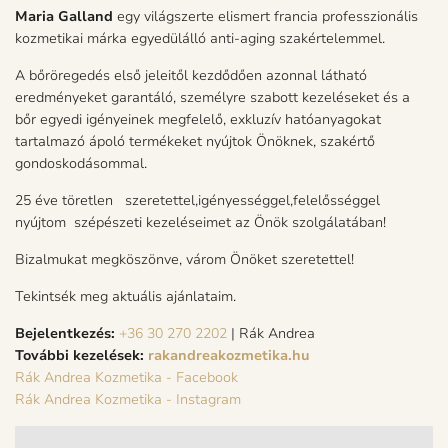
Maria Galland
egy világszerte elismert francia professzionális
kozmetikai márka egyedülálló anti-aging szakértelemmel.
A bőröregedés első jeleitől kezdődően azonnal látható
eredményeket garantáló, személyre szabott kezeléseket és a
bőr egyedi igényeinek megfelelő, exkluzív hatóanyagokat
tartalmazó ápoló termékeket nyújtok Önöknek, szakértő
gondoskodásommal.
25 éve töretlen szeretettel,igényességgel,felelősséggel
nyújtom szépészeti kezeléseimet az Önök szolgálatában!
Bizalmukat megköszönve, várom Önöket szeretettel!
Tekintsék meg aktuális ajánlataim.
Bejelentkezés:
+36 30 270 2202
| Rák Andrea
További kezelések:
rakandreakozmetika.hu
Rák Andrea Kozmetika - Facebook
Rák Andrea Kozmetika - Instagram