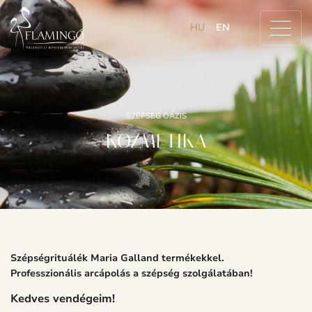
HU
EN
SZÉPSÉG OÁZIS
KOZMETIKA
Szépségrituálék Maria Galland termékekkel.
Professzionális arcápolás a szépség szolgálatában!
Kedves vendégeim!