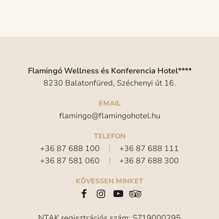
Flamingó Wellness és Konferencia Hotel****
8230 Balatonfüred, Széchenyi út 16.
EMAIL
flamingo@flamingohotel.hu
TELEFON
+36 87 688 100
+36 87 688 111
+36 87 581 060
+36 87 688 300
KÖVESSEN MINKET
NTAK regisztrációs szám: SZ19000295