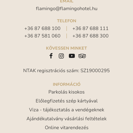
EMAIL
flamingo@flamingohotel.hu
TELEFON
+36 87 688 100
+36 87 688 111
+36 87 581 060
+36 87 688 300
KÖVESSEN MINKET
NTAK regisztrációs szám: SZ19000295
INFORMÁCIÓ
Parkolás kisokos
Előlegfizetés szép kártyával
Viza - tájékoztatás a vendégeknek
Ajándékutalvány vásárlási feltételek
Online vitarendezés