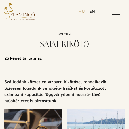
HU
EN
GALÉRIA
SAJÁT KIKÖTŐ
26 képet tartalmaz
Szállodánk közvetlen vízparti kikötővel rendelkezik.
Szívesen fogadunk vendgég- hajókat és korlátozott
számban( kapacitás függvényében) hosszú- távú
hajóbérletet is biztosítunk.