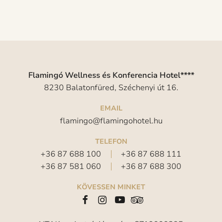
Flamingó Wellness és Konferencia Hotel****
8230 Balatonfüred, Széchenyi út 16.
EMAIL
flamingo@flamingohotel.hu
TELEFON
+36 87 688 100
+36 87 688 111
+36 87 581 060
+36 87 688 300
KÖVESSEN MINKET