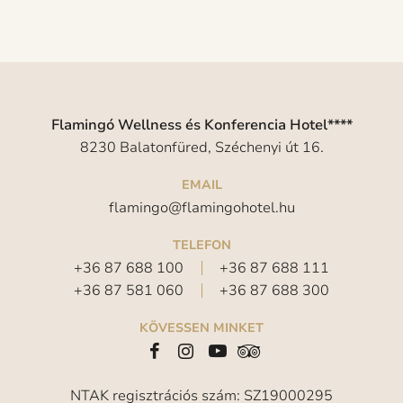
Flamingó Wellness és Konferencia Hotel****
8230 Balatonfüred, Széchenyi út 16.
EMAIL
flamingo@flamingohotel.hu
TELEFON
+36 87 688 100
+36 87 688 111
+36 87 581 060
+36 87 688 300
KÖVESSEN MINKET
NTAK regisztrációs szám: SZ19000295