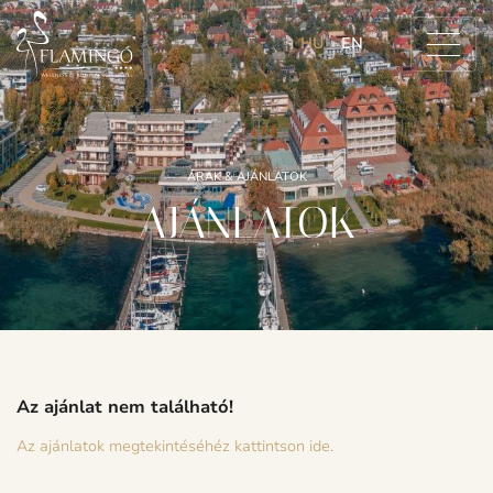
HU
EN
ÁRAK & AJÁNLATOK
AJÁNLATOK
Az ajánlat nem található!
Az ajánlatok megtekintéséhéz kattintson ide.