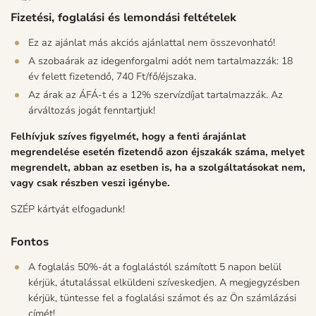
​​​​Fizetési, foglalási és lemondási feltételek
Ez az ajánlat más akciós ajánlattal nem összevonható!
A szobaárak az idegenforgalmi adót nem tartalmazzák: 18
év felett fizetendő, 740 Ft/fő/éjszaka.
Az árak az ÁFÁ-t és a 12% szervízdíjat tartalmazzák. Az
árváltozás jogát fenntartjuk!
Felhívjuk szíves figyelmét, hogy a fenti árajánlat
megrendelése esetén fizetendő azon éjszakák száma, melyet
megrendelt, abban az esetben is, ha a szolgáltatásokat nem,
vagy csak részben veszi igénybe.
SZÉP kártyát elfogadunk!
Fontos
A foglalás 50%-át a foglalástól számított 5 napon belül
kérjük, átutalással elküldeni szíveskedjen. A megjegyzésben
kérjük, tüntesse fel a foglalási számot és az Ön számlázási
címét!