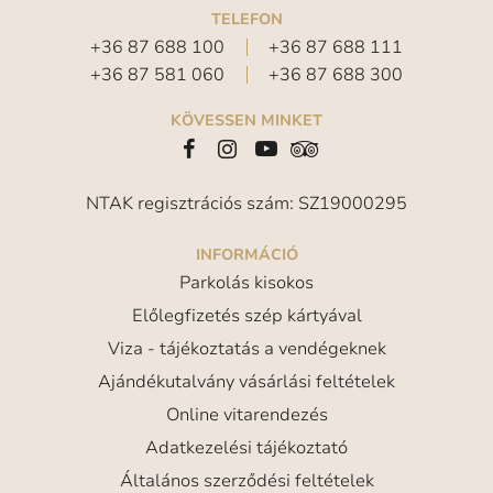
TELEFON
+36 87 688 100
+36 87 688 111
+36 87 581 060
+36 87 688 300
KÖVESSEN MINKET
NTAK regisztrációs szám: SZ19000295
INFORMÁCIÓ
Parkolás kisokos
Előlegfizetés szép kártyával
Viza - tájékoztatás a vendégeknek
Ajándékutalvány vásárlási feltételek
Online vitarendezés
Adatkezelési tájékoztató
Általános szerződési feltételek