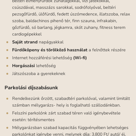
beltéri élményfürdők zuhatagokkal, vízi játékokkal,
csúszdával, masszázs sarokkal, sodrófolyóval, beltéri
pezsgőfürdő, ülőfürdő, fedett úszómedence, illatszoba, relax
szoba, baldachinos pihenő tér, finn szauna, infrakabin,
gőzfürdő, só barlang, jégkamra, skót zuhany, fitness terem
cardiogépekkel
Saját strand
napágyakkal
Fürdőköpeny és törölköző használat
a felnőttek részére
Internet hozzáférési lehetőség
(Wi-fi)
Horgászási
lehetőség
Játszószoba a gyerekeknek
Parkolási díjszabásunk
Rendelkezünk őrzött, szabadtéri parkolóval, valamint limitált
számban mélygarázs- hely is foglalható szállodánkban.
Felszíni parkolónk zárt szabad téren való igénybevétele
esetén: térítésmentes
Mélygarázsban szabad kapacitás függvényében lehetséges
parkolónkat igénybe venni, melynek díja: 3.800 Ft/ autó/ éj,