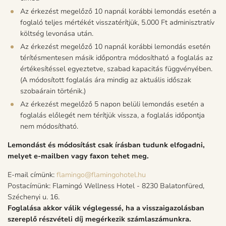
Az érkezést megelőző 10 napnál korábbi lemondás esetén a
foglaló teljes mértékét visszatérítjük, 5.000 Ft adminisztratív
költség levonása után.
Az érkezést megelőző 10 napnál korábbi lemondás esetén
térítésmentesen másik időpontra módosítható a foglalás az
értékesítéssel egyeztetve, szabad kapacitás függvényében.
(A módosított foglalás ára mindig az aktuális időszak
szobaárain történik.)
Az érkezést megelőző 5 napon belüli lemondás esetén a
foglalás előlegét nem térítjük vissza, a foglalás időpontja
nem módosítható.
Lemondást és módosítást csak írásban tudunk elfogadni,
melyet e-mailben vagy faxon tehet meg.
E-mail címünk:
flamingo@flamingohotel.hu
Postacímünk: Flamingó Wellness Hotel - 8230 Balatonfüred,
Széchenyi u. 16.
Foglalása akkor válik véglegessé, ha a visszaigazolásban
szereplő részvételi díj megérkezik számlaszámunkra.