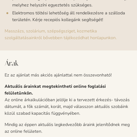
melyhez helyszíni egyeztetés szükséges.
Elektromos töltési lehetőség áll rendelkezésre a szálloda
területén. Kérje recepiós kollegánk segítségét!
Masszázs, szolárium, szépségsziget, kozmetika
szolgáltatásainkról bővebben tájékozódhat honlapunkon.
Árak
Ez az ajánlat más akciós ajánlattal nem összevonható!
Aktuális árainkat megtekintheti online foglalási
felületünkön.
Az online árkalkulációban jelölje ki a tervezett érkezés- távozás
dátumát, a fők számát, korát, majd válasszon aktuális szobáink
közül szabad kapacitás függvényében.
Mindig az éppen aktuális legkedvezőbb áraink jelenítődnek meg
az online felületen.