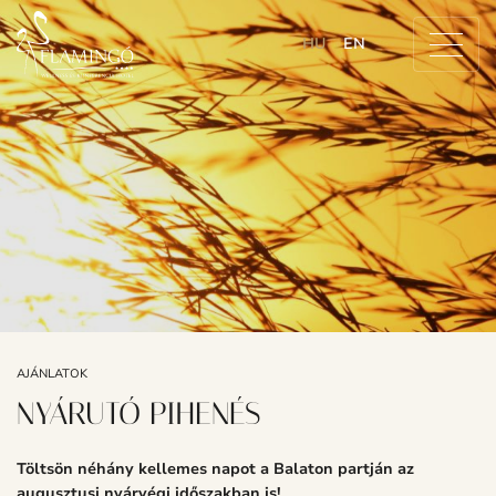
HU
EN
AJÁNLATOK
NYÁRUTÓ PIHENÉS
Töltsön néhány kellemes napot a Balaton partján az
augusztusi nyárvégi időszakban is!