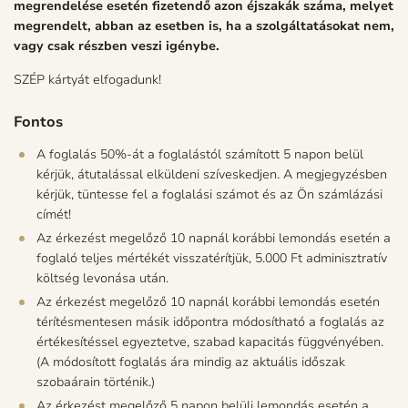
megrendelése esetén fizetendő azon éjszakák száma, melyet
megrendelt, abban az esetben is, ha a szolgáltatásokat nem,
vagy csak részben veszi igénybe.
SZÉP kártyát elfogadunk!
Fontos
A foglalás 50%-át a foglalástól számított 5 napon belül
kérjük, átutalással elküldeni szíveskedjen. A megjegyzésben
kérjük, tüntesse fel a foglalási számot és az Ön számlázási
címét!
Az érkezést megelőző 10 napnál korábbi lemondás esetén a
foglaló teljes mértékét visszatérítjük, 5.000 Ft adminisztratív
költség levonása után.
Az érkezést megelőző 10 napnál korábbi lemondás esetén
térítésmentesen másik időpontra módosítható a foglalás az
értékesítéssel egyeztetve, szabad kapacitás függvényében.
(A módosított foglalás ára mindig az aktuális időszak
szobaárain történik.)
Az érkezést megelőző 5 napon belüli lemondás esetén a