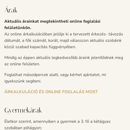
Árak
Aktuális árainkat megtekintheti online foglalási
felületünkön.
Az online árkalkulációban jelölje ki a tervezett érkezés- távozás
dátumát, a fők számát, korát, majd válasszon aktuális szobáink
közül szabad kapacitás függvényében.
Mindig az éppen aktuális legkedvezőbb áraink jelenítődnek meg
az online felületen.
Foglalhat másodpercek alatt, vagy kérhet ajánlatot, mi
igyekszünk segíteni.
ÁRKALKULÁCIÓ ÉS ONLINE FOGLALÁS MOST
Gyermekárak
Életkor szerint, amennyiben a gyermek a 3. fő a kétágyas
szobában pótágyon: