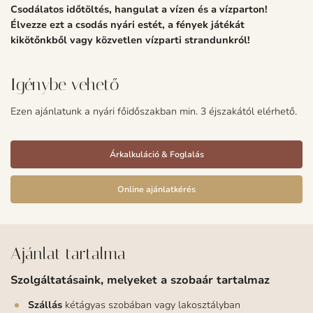
Csodálatos időtöltés, hangulat a vízen és a vízparton!
Élvezze ezt a csodás nyári estét, a fények játékát
kikötőnkből vagy közvetlen vízparti strandunkról!
Igénybe vehető
Ezen ajánlatunk a nyári főidőszakban min. 3 éjszakától elérhető.
Árkalkuláció & Foglalás
Online ajánlatkérés
Ajánlat tartalma
Szolgáltatásaink, melyeket a szobaár tartalmaz
Szállás
kétágyas szobában vagy lakosztályban