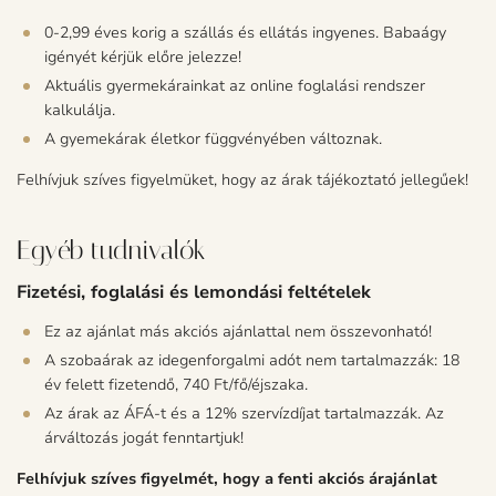
0-2,99 éves korig a szállás és ellátás ingyenes. Babaágy
igényét kérjük előre jelezze!
Aktuális gyermekárainkat az online foglalási rendszer
kalkulálja.
A gyemekárak életkor függvényében változnak.
Felhívjuk szíves figyelmüket, hogy az árak tájékoztató jellegűek!
Egyéb tudnivalók
Fizetési, foglalási és lemondási feltételek
Ez az ajánlat más akciós ajánlattal nem összevonható!
A szobaárak az idegenforgalmi adót nem tartalmazzák: 18
év felett fizetendő, 740 Ft/fő/éjszaka.
Az árak az ÁFÁ-t és a 12% szervízdíjat tartalmazzák. Az
árváltozás jogát fenntartjuk!
Felhívjuk szíves figyelmét, hogy a fenti akciós árajánlat