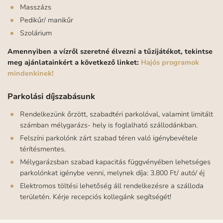
Masszázs
Pedikűr/ manikűr
Szolárium
Amennyiben a vízről szeretné élvezni a tűzijátékot, tekintse
meg ajánlatainkért a következő linket:
Hajós programok
mindenkinek!
Parkolási díjszabásunk
Rendelkezünk őrzött, szabadtéri parkolóval, valamint limitált
számban mélygarázs- hely is foglalható szállodánkban.
Felszíni parkolónk zárt szabad téren való igénybevétele
térítésmentes.
Mélygarázsban szabad kapacitás függvényében lehetséges
parkolónkat igénybe venni, melynek díja: 3.800 Ft/ autó/ éj
Elektromos töltési lehetőség áll rendelkezésre a szálloda
területén. Kérje recepciós kollegánk segítségét!