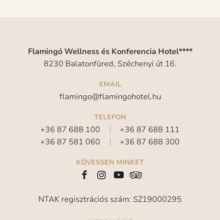
Flamingó Wellness és Konferencia Hotel****
8230 Balatonfüred, Széchenyi út 16.
EMAIL
flamingo@flamingohotel.hu
TELEFON
+36 87 688 100
+36 87 688 111
+36 87 581 060
+36 87 688 300
KÖVESSEN MINKET
NTAK regisztrációs szám: SZ19000295