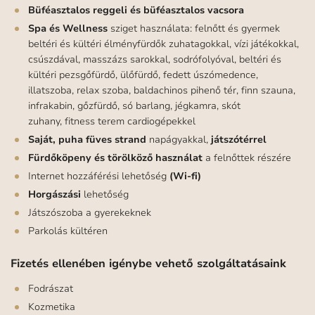
Büféasztalos reggeli és büféasztalos vacsora
Spa és Wellness
sziget használata: felnőtt és gyermek
beltéri és kültéri élményfürdők zuhatagokkal, vízi játékokkal,
csúszdával, masszázs sarokkal, sodrófolyóval, beltéri és
kültéri pezsgőfürdő, ülőfürdő, fedett úszómedence,
illatszoba, relax szoba, baldachinos pihenő tér, finn szauna,
infrakabin, gőzfürdő, só barlang, jégkamra, skót
zuhany, fitness terem cardiogépekkel
Saját, puha füves strand
napágyakkal,
játszótérrel
Fürdőköpeny és törölköző használat
a felnőttek részére
Internet hozzáférési lehetőség
(Wi-fi)
Horgászási
lehetőség
Játszószoba a gyerekeknek
Parkolás kültéren
Fizetés ellenében igénybe vehető szolgáltatásaink
Fodrászat
Kozmetika