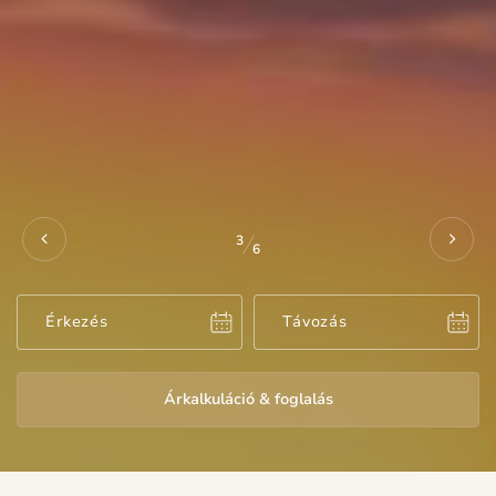
4
6
Árkalkuláció & foglalás